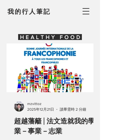
我的行人筆記
HEALTHY FOOD
mzvittoz
2025年12月21日
讀畢需時 2 分鐘
超越藩籬 | 法文造就我的學
業－事業－志業