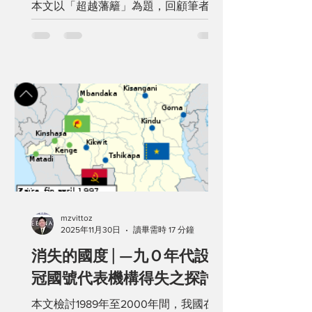
本文以「超越藩籬」為題，回顧筆者因
法文學習而逐步開展的學業、事業與志
業歷程，並作為輔仁大學法文系六十週
年紀念的生命見證。文章從參與全球校
友總會於美國北加州 Cupertino 舉行的
年會談起，藍易振校長親率團出席，象
徵母校與校友之間持續連結的情誼。適
逢聖母升天節，筆者與家人參訪史丹福
大學校園，走進二十世紀初落成的跨教
派紀念教堂，並造訪校內美術館，近距
離欣賞法國雕塑家羅丹的經典作品，感
受法國文化在世界頂尖學府中的深遠影
響。透過這段旅程，筆者再次體會法文
mzvittoz
教育不僅是語言訓練，更是一種跨文化
2025年11月30日
讀畢需時 17 分鐘
視野的養成，引領個人突破地理、學科
消失的國度 | —九Ｏ年代設立
與職涯的界線。本文期盼藉由自身經
冠國號代表機構得失之探討
驗，勉勵後進珍惜語言學習所開啟的多
元可能，並彰顯法文系在人文素養與國
本文檢討1989年至2000年間，我國在
際連結上的長遠價值。