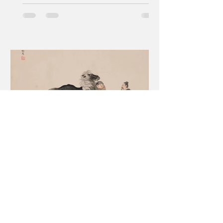
非邦交國設立「冠國號代表機構」的政
策背景、運作實況及其成敗得失，並以
薩伊（今剛果民主共和國）設處經驗為
核心個案，分析當時外交實踐所面臨的
制度性限制。冷戰結束前後，國際格局
劇變，中共因六四事件國際形象受挫，
我國遂積極推動建交、復交，並於無邦
交國爭取設立冠國號代表機構，以彰顯
中華民國的國際人格。然而，實務層面
因談判倉促、風險評估不足，以及駐在
國政情高度不穩，政策效果逐漸受限。
薩伊設處一案在協議內容、簽署層級與
mzvittoz
特權保障上存在明顯缺失，我方雖透過
2024年1月7日
讀畢需時 5 分鐘
換函方式補救，仍難以克服結構性劣
伯樂與千里馬 | 自我精進提
勢。隨後爆發的軍人譁變與全國性暴
升競爭力
亂，不僅迫使設處任務中斷，也引發跨
國撤僑行動。我方駐處在極端危急情勢
臺北大學法律學院培育國際經貿談判人
下，優先維護人員安全並協助僑民撤
才，筆者演講，見證學員成長。臺灣推
離，凸顯冠國號代表機構在政治動盪國